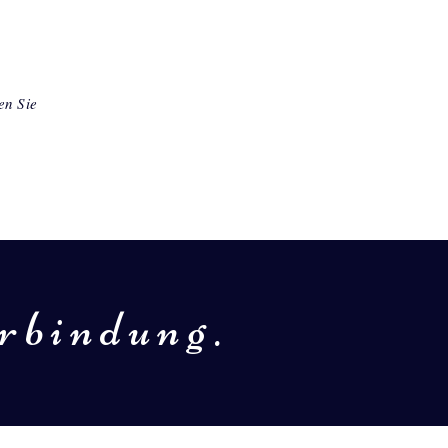
en Sie
rbindung.