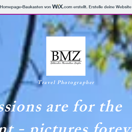
m Homepage-Baukasten von
.com
erstellt. Erstelle deine Websit
Travel Photographer
sions are for the
 - pictures forev