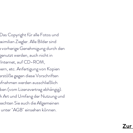
 Das Copyright für alle Fotos und
milian Ziegler. Alle Bilder sind
ne vorherige Genehmigung durch den
genutzt werden, auch nicht in
im Internet, auf CD-ROM,
ern, etc. Anfertigung von Kopien
erstöße gegen diese Vorschriften
ufnahmen werden ausschließlich
eben (vom Lizenzvertrag abhängig).
ach Art und Umfang der Nutzung und
beachten Sie auch die Allgemeinen
e unter "AGB" einsehen können.
Zur