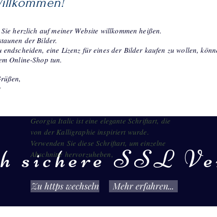
Willkommen!
 Sie herzlich auf meiner Website willkommen heißen.
taunen der Bilder.
 endscheiden, eine Lizenz für eines der Bilder kaufen zu wollen, könn
nem Online-Shop tun.
Grüßen,
r
Georgia Italic ist eine elegante Schriftart, die
von der Kalligraphie inspiriert wurde.
Verwenden Sie diese Schriftart, um einzelne
ch sichere SSL Ve
Abschnitte hervorzuheben,
Zu https wechseln
Mehr erfahren...